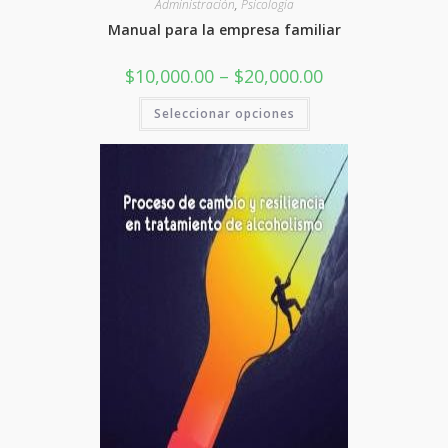
Administración
,
Psicología
Manual para la empresa familiar
Rango
$
10,000.00
–
$
20,000.00
de
precios:
Este
Seleccionar opciones
desde
producto
$10,000.00
tiene
hasta
varias
$20,000.00
variantes.
Las
opciones
se
pueden
elegir
en
la
página
del
producto