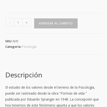
Valores
-
+
AGREGAR AL CARRITO
y
proyecto
de
SKU:
N/D
vida
Categoría:
Psicología
cantidad
Descripción
El estudio de los valores desde el terreno de la Psicología,
puede ser rastreado desde la obra “Formas de vida “
publicada por Eduardo Spranger en 1948. La concepción que
hoy tenemos de este fenómeno
apunta a que los valores