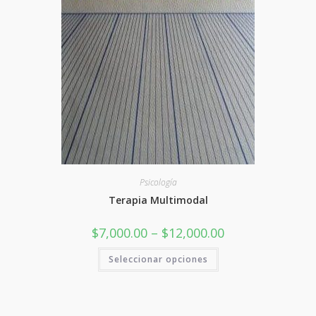
Psicología
Terapia Multimodal
Rango
$
7,000.00
–
$
12,000.00
de
precios:
Este
Seleccionar opciones
desde
producto
$7,000.00
tiene
hasta
varias
$12,000.00
variantes.
Las
opciones