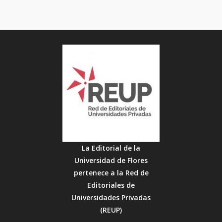
se
pueden
elegir
en
la
página
del
producto
La Editorial de la
Universidad de Flores
pertenece a la Red de
Editoriales de
Universidades Privadas
(REUP)