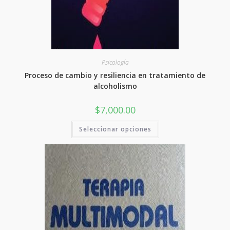
Psicología
Proceso de cambio y resiliencia en tratamiento de
alcoholismo
$
7,000.00
Este
Seleccionar opciones
producto
tiene
varias
variantes.
Las
opciones
se
pueden
elegir
en
la
página
del
producto