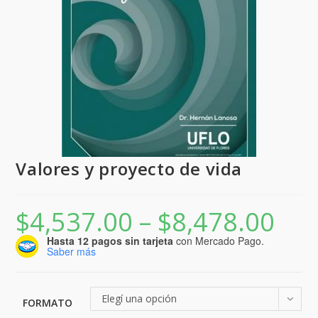
Valores y proyecto de vida
$
4,537.00
–
$
8,478.00
Rango
de
precios:
Hasta 12 pagos sin tarjeta
con Mercado Pago.
desde
Saber más
$4,537.0
hasta
$8,478.0
Elegí una opción
FORMATO