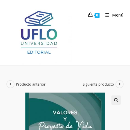
Ir
al
Menú
0
contenido
Producto anterior
Siguiente producto