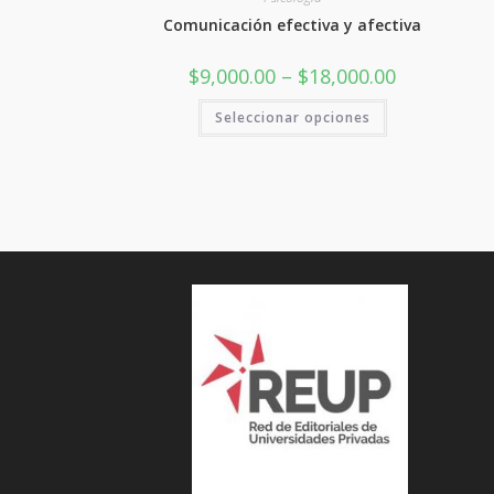
Comunicación efectiva y afectiva
Rango
$
9,000.00
–
$
18,000.00
de
precios:
Este
Seleccionar opciones
desde
producto
$9,000.00
tiene
hasta
varias
$18,000.00
variantes.
Las
opciones
se
pueden
elegir
en
la
página
del
producto