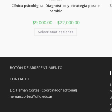
Clínica psicológica. Diagnóstico y etrategia para el
S
cambio
Rango
$
9,000.00
–
$
22,000.00
de
precios:
Este
Seleccionar opciones
desde
producto
$9,000.00
tiene
hasta
varias
$22,000.00
variantes.
Las
opciones
se
pueden
elegir
en
BOTÓN DE ARREPENTIMIENTO
la
página
del
producto
CONTACTO
L
Lic. Hernán Cortés (Coordinador editorial)
p
hernan.cortes@uflo.edu.ar
u
c
d