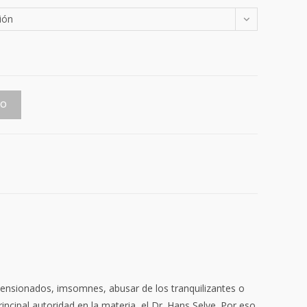
web
ión
TO
 tensionados, imsomnes, abusar de los tranquilizantes o
incipal autoridad en la materia, el Dr. Hans Selye. Por eso