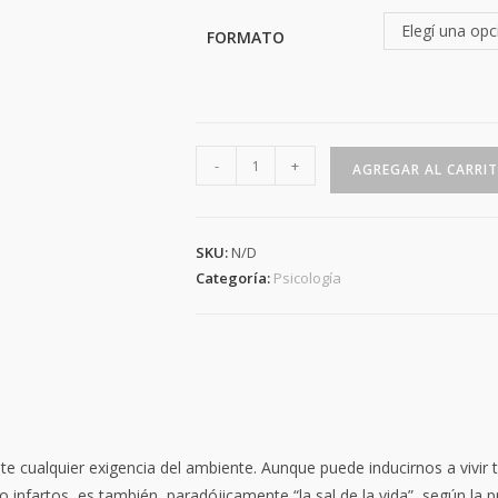
Elegí una opc
FORMATO
Stress
-
+
AGREGAR AL CARRI
y
relax
cantidad
SKU:
N/D
Categoría:
Psicología
nte cualquier exigencia del ambiente. Aunque puede inducirnos a vivir
infartos, es también, paradójicamente “la sal de la vida”, según la pr