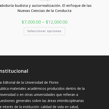
abiduría budista y autorrealización. El enfoque de las
Nuevas Ciencias de la Conducta
Rango
$
7,000.00
–
$
12,000.00
de
precios:
Este
Seleccionar opciones
desde
producto
$7,000.00
tiene
hasta
varias
$12,000.00
variantes.
Las
opciones
se
pueden
elegir
en
la
página
Institucional
del
producto
a Editorial de la Universidad de Flores
ublica materiales académicos producidos dentro de la
niversidad o en otras universidades que refieran a
uestiones generales sobre las áreas interdisciplinarias
e interés de la institución: calidad de vida en salud,