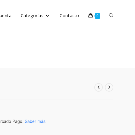
Alternar
cuenta
Categorías
Contacto
0
búsqueda
de
la
rcado Pago.
Saber más