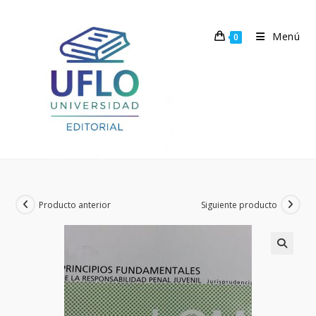
Ir
al
Menú
0
contenido
Producto anterior
Siguiente producto