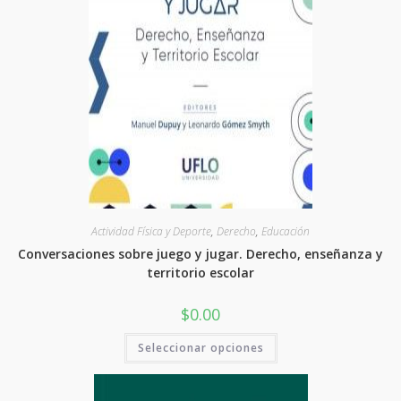
Actividad Física y Deporte
,
Derecho
,
Educación
Conversaciones sobre juego y jugar. Derecho, enseñanza y
territorio escolar
$
0.00
Este
Seleccionar opciones
producto
tiene
varias
variantes.
Las