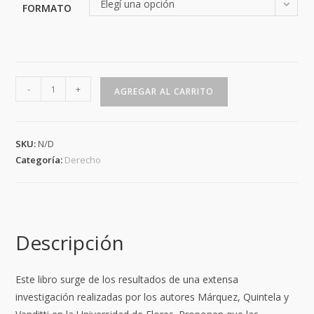
Elegí una opción
FORMATO
Principios
-
+
AGREGAR AL CARRITO
fundamentales
de
la
SKU:
N/D
responsabilidad
Categoría:
Derecho
penal
juvenil
cantidad
Descripción
Este libro surge de los resultados de una extensa
investigación realizadas por los autores Márquez, Quintela y