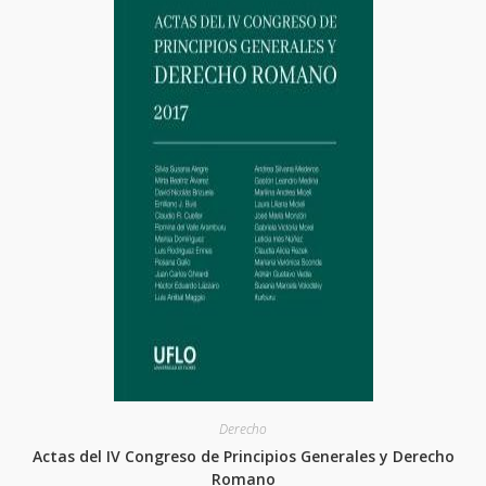
opciones
se
pueden
elegir
en
la
página
del
producto
Derecho
Actas del IV Congreso de Principios Generales y Derecho
Romano