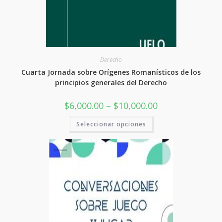
Derecho
Cuarta Jornada sobre Orígenes Romanísticos de los
principios generales del Derecho
Rango
$
6,000.00
–
$
10,000.00
de
precios:
Este
Seleccionar opciones
desde
producto
$6,000.00
tiene
hasta
varias
$10,000.00
variantes.
Las
opciones
se
pueden
elegir
en
la
página
del
producto