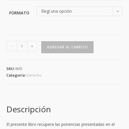
$1,500.00
Elegí una opción
FORMATO
Actas
-
+
AGREGAR AL CARRITO
del
II
Congreso
SKU:
N/D
de
Categoría:
Derecho
Principios
Generales
y
Derecho
Descripción
Romano
cantidad
El presente libro recupera las ponencias presentadas en el