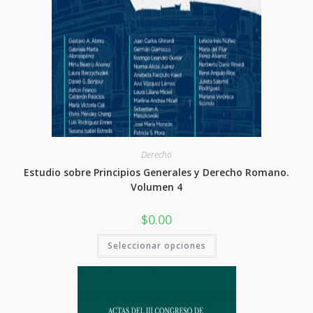
Derecho
Estudio sobre Principios Generales y Derecho Romano.
Volumen 4
$
0.00
Este
Seleccionar opciones
producto
tiene
varias
variantes.
Las
opciones
se