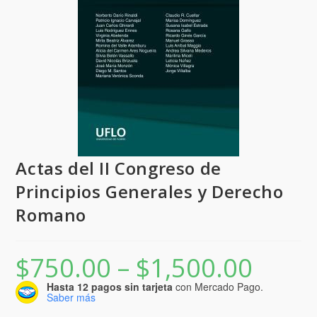
Actas del II Congreso de
Principios Generales y Derecho
Romano
$
750.00
–
$
1,500.00
Rango
de
precios:
Hasta 12 pagos sin tarjeta
con Mercado Pago.
desde
Saber más
$750.00
hasta