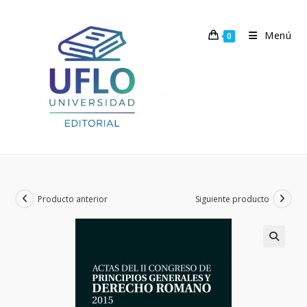
Ir
al
Menú
0
contenido
Producto anterior
Siguiente producto