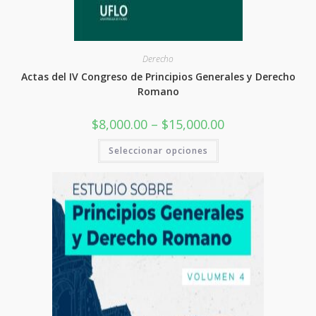
Derecho
Actas del IV Congreso de Principios Generales y Derecho
Romano
Rango
$
8,000.00
–
$
15,000.00
de
precios:
Este
Seleccionar opciones
desde
producto
$8,000.00
tiene
hasta
varias
$15,000.00
variantes.
Las
opciones
se
pueden
elegir
en
la
página
del
producto