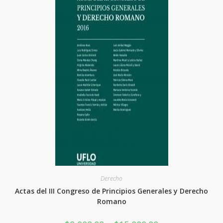
pueden
elegir
en
la
página
del
producto
Derecho
Actas del III Congreso de Principios Generales y Derecho
Romano
Rango